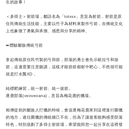
生的故事！
＜多得士＞射箭場，鄒語名為「totxsx」意旨為射箭，射箭是原
住民傳統生活技能，主要以竹子為材料來製作弓箭，在傳統文化
上也象徵了勇氣與承擔、感恩與分享的精神。
➥體驗鄒族傳統弓箭
拿起傳統原住民竹製的弓與箭，部落的勇士會先示範拉弓和放
箭，這邊需要注意聽講，這樣才能箭箭都射中靶心，不然很可能
就是打水瓢XD，
純標靶練習，統一射箭、統一拔箭。
逐鹿部落(veoveoana)，意旨為梅花鹿的獵場。
相傳從前的鄒族人打獵的時候，會追逐梅花鹿來到這裡進行圍獵
的地方，過往圍獵的傳統雖己不在，但為了讓遊客能夠感受部落
特色，特別規劃了多得士射箭場，希望能與您一起分享在這裡發