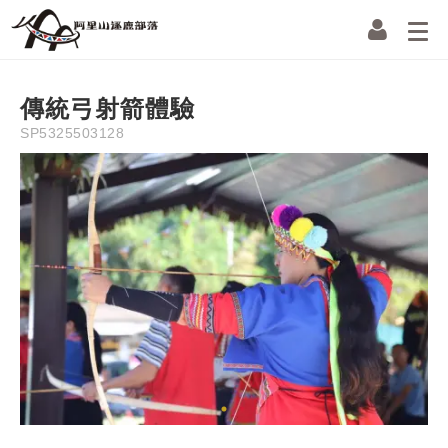
Soldout
Description
Information
Instruction
Precaution
Refun
NT$
150
傳統弓射箭體驗
SP5325503128