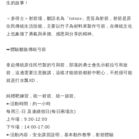
生的故事！
＜多得士＞射箭場，鄒語名為「totxsx」意旨為射箭，射箭是原
住民傳統生活技能，主要以竹子為材料來製作弓箭，在傳統文化
上也象徵了勇氣與承擔、感恩與分享的精神。
➥體驗鄒族傳統弓箭
拿起傳統原住民竹製的弓與箭，部落的勇士會先示範拉弓和放
箭，這邊需要注意聽講，這樣才能箭箭都射中靶心，不然很可能
就是打水瓢XD，
純標靶練習，統一射箭、統一拔箭。
➼活動時間：約一小時
每周三-日 及連續假日(每日兩場次)
上午場：9:30-12:00
下午場：14:00-17:00
➼活動內容：安全講習說明，基本動作教學，射箭體驗