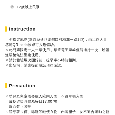
12歲以上民眾
Instruction
※至指定地點(嘉義縣番路鄉觸口村梅花一路1號)，由工作人員
感應QR code後即可入場體驗。
※此門票限定一人一票使用，每筆電子票券僅能通行一次，驗證
進場後無法重複使用。
※請於體驗場次開始前，提早半小時前報到。
※出發前，請先提前電話預約確認。
Precaution
※幼兒及兒童需要成人陪同入園，不得單獨入園
※最晚進場時間為每日17:00 前
※園區禁止吸菸
※請穿著長褲、球鞋等輕便衣物，勿著裙子、及不適合運動之鞋