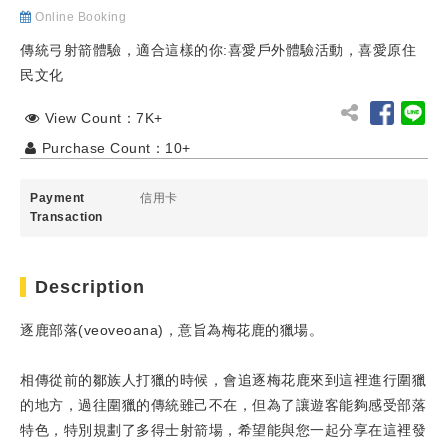
Online Booking
傳統弓射箭體驗，適合這樣的你:喜愛戶外體驗活動，喜愛原住
民文化
View Count：7K+
Purchase Count：10+
Payment
信用卡
Transaction
Description
逐鹿部落(veoveoana)，意旨為梅花鹿的獵場。
相傳從前的鄒族人打獵的時候，會追逐梅花鹿來到這裡進行圍獵
的地方，過往圍獵的傳統雖己不在，但為了讓遊客能夠感受部落
特色，特別規劃了多得士射箭場，希望能與您一起分享在這裡發