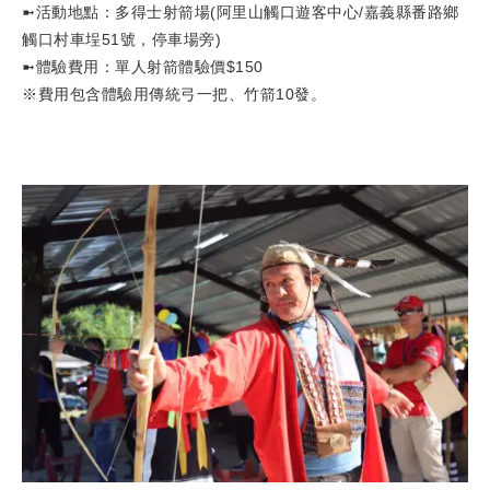
➼活動地點：多得士射箭場(阿里山觸口遊客中心/嘉義縣番路鄉
觸口村車埕51號，停車場旁)
➼體驗費用：單人射箭體驗價$150
※費用包含體驗用傳統弓一把、竹箭10發。